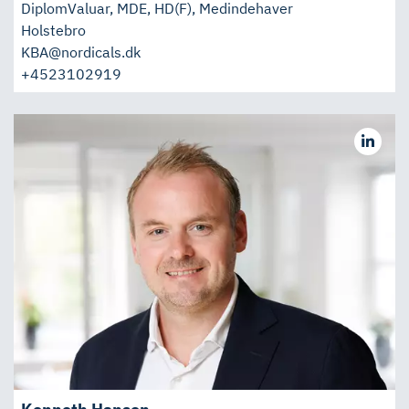
DiplomValuar, MDE, HD(F), Medindehaver
Holstebro
KBA@nordicals.dk
+4523102919