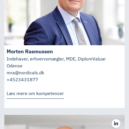
Morten Rasmussen
Indehaver, erhvervsmægler, MDE, DiplomValuar
Odense
mra@nordicals.dk
+4523431877
Læs mere om kompetencer