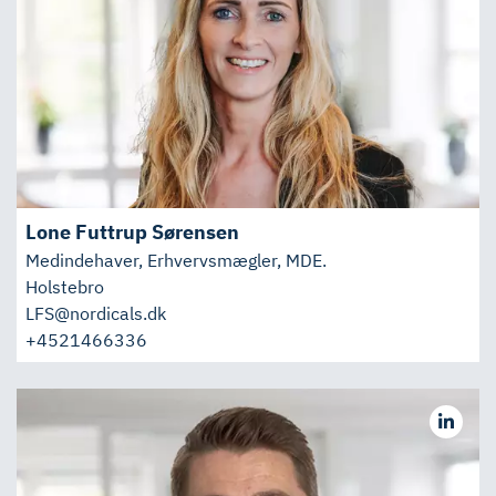
Lone Futtrup Sørensen
Medindehaver, Erhvervsmægler, MDE.
Holstebro
LFS@nordicals.dk
+4521466336