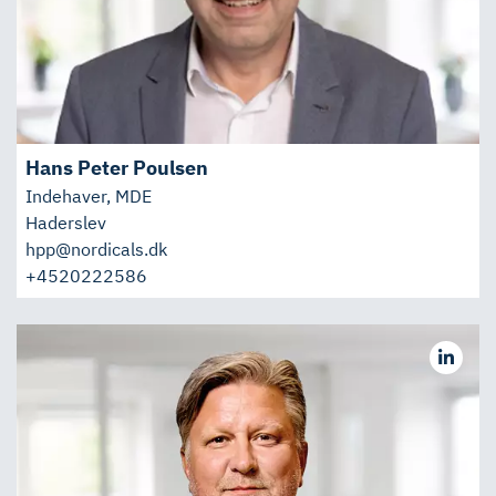
Hans Peter Poulsen
Indehaver, MDE
Haderslev
hpp@nordicals.dk
+4520222586