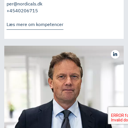
per@nordicals.dk
+4540206715
Læs mere om kompetencer