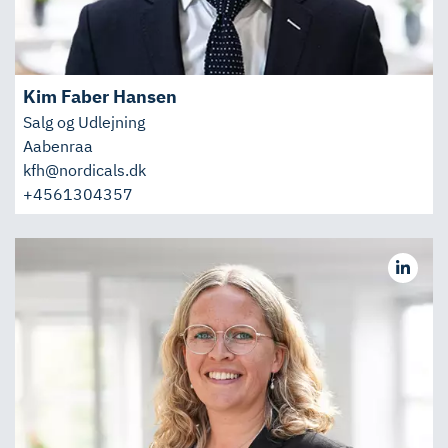
Kim Faber Hansen
Salg og Udlejning
Aabenraa
kfh@nordicals.dk
+4561304357